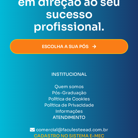
em direção ao seu
certificado será emitido de forma rápida e segura,
permitindo que você avance na sua carreira sem
sucesso
burocracia.
profissional.
ESCOLHA A SUA PÓS
INSTITUCIONAL
Quem somos
Pós-Graduação
Política de Cookies
Política de Privacidade
Informações
ATENDIMENTO
comercial@faculesteead.com.br
CADASTRO NO SISTEMA E-MEC