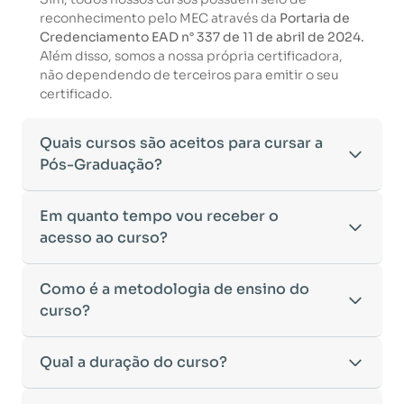
reconhecimento pelo MEC através da
Portaria de
Credenciamento EAD n° 337 de 11 de abril de 2024.
Além disso, somos a nossa própria certificadora,
não dependendo de terceiros para emitir o seu
certificado.
Quais cursos são aceitos para cursar a
Pós-Graduação?
Para ingressar em um curso de pós-graduação, é
Em quanto tempo vou receber o
necessário ter concluído uma graduação
acesso ao curso?
reconhecida pelo MEC. De acordo com os critérios
estabelecidos pelo Ministério da Educação,
Após a conclusão da sua matrícula e a confirmação
Como é a metodologia de ensino do
aceitamos diplomas das seguintes modalidades:
dos seus dados, o acesso ao curso será liberado
•
curso?
Bacharelado
– Formação generalista em diversas
automaticamente.
áreas do conhecimento, como Direito,
Você receberá um
e-mail com os dados de login
na
Administração, Engenharia, entre outras.
A metodologia da
Qual a duração do curso?
Faculeste
foi desenvolvida para
plataforma de ensino, utilizando o endereço
•
Licenciatura
– Formação voltada para o magistério
oferecer flexibilidade e qualidade na
cadastrado no momento da inscrição.
e habilitação para o ensino fundamental e médio.
aprendizagem. Nosso ensino é
100% on-line
,
Esse processo ocorre de forma ágil, permitindo
•
Tecnólogo
– Cursos de formação superior de