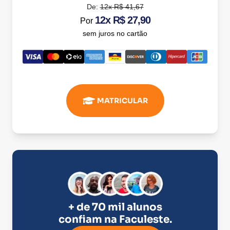
De:
12x R$ 41,67
12x R$ 27,90
Por
sem juros no cartão
MATRICULAR
+ de 70 mil alunos
confiam na
Faculeste
.