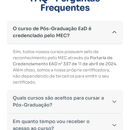
Frequentes
O curso de Pós-Graduação EaD é
credenciado pelo MEC?
Sim, todos nossos cursos possuem selo de
reconhecimento pelo MEC através da
Portaria de
Credenciamento EAD n° 337 de 11 de abril de 2024.
Além disso, somos a nossa própria certificadora,
não dependendo de terceiros para emitir o seu
certificado.
Quais cursos são aceitos para cursar a
Pós-Graduação?
Para ingressar em um curso de pós-graduação, é
Em quanto tempo vou receber o
necessário ter concluído uma graduação
acesso ao curso?