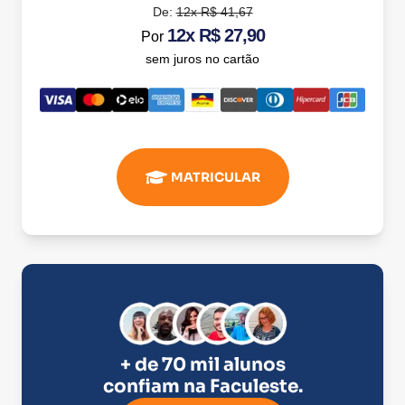
De:
12x R$ 41,67
12x R$ 27,90
Por
sem juros no cartão
MATRICULAR
+ de 70 mil alunos
confiam na
Faculeste
.