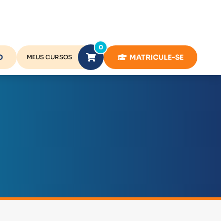
0
O
MATRICULE-SE
MEUS CURSOS